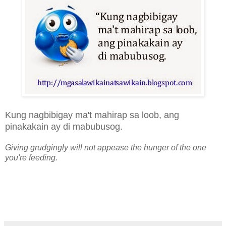
Kung nagbibigay ma't mahirap sa loob, ang
pinakakain ay di mabubusog.
Giving grudgingly will not appease the hunger of the one
you're feeding.