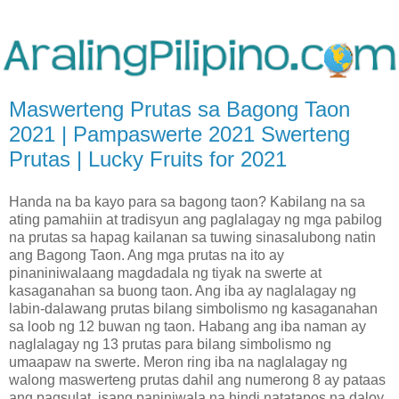
Maswerteng Prutas sa Bagong Taon
2021 | Pampaswerte 2021 Swerteng
Prutas | Lucky Fruits for 2021
Handa na ba kayo para sa bagong taon? Kabilang na sa
ating pamahiin at tradisyun ang paglalagay ng mga pabilog
na prutas sa hapag kailanan sa tuwing sinasalubong natin
ang Bagong Taon. Ang mga prutas na ito ay
pinaniniwalaang magdadala ng tiyak na swerte at
kasaganahan sa buong taon. Ang iba ay naglalagay ng
labin-dalawang prutas bilang simbolismo ng kasaganahan
sa loob ng 12 buwan ng taon. Habang ang iba naman ay
naglalagay ng 13 prutas para bilang simbolismo ng
umaapaw na swerte. Meron ring iba na naglalagay ng
walong maswerteng prutas dahil ang numerong 8 ay pataas
ang pagsulat, isang paniniwala na hindi natatapos na daloy