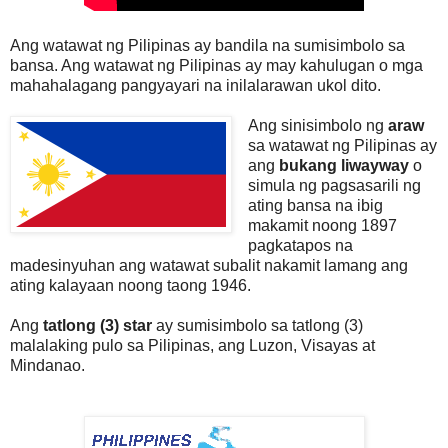
Ang watawat ng Pilipinas ay bandila na sumisimbolo sa
bansa. Ang watawat ng Pilipinas ay may kahulugan o mga
mahahalagang pangyayari na inilalarawan ukol dito.
Ang sinisimbolo ng
araw
sa watawat ng Pilipinas ay
ang
bukang liwayway
o
simula ng pagsasarili ng
ating bansa na ibig
makamit noong 1897
pagkatapos na
madesinyuhan ang watawat subalit nakamit lamang ang
ating kalayaan noong taong 1946.
Ang
tatlong (3) star
ay sumisimbolo sa tatlong (3)
malalaking pulo sa Pilipinas, ang Luzon, Visayas at
Mindanao.