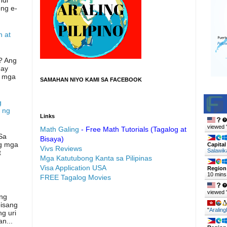
ndi
ong e-
n at
? Ang
 ay
g mga
SAMAHAN NIYO KAMI SA FACEBOOK
g
 ng
Links
viewed 
Math Galing
- Free Math Tutorials (Tagalog at
Sa
Bisaya)
ng mga
Capital
Vivs Reviews
Salawik
t
Mga Katutubong Kanta sa Pilipinas
Visa Application USA
Region
10 mins
FREE Tagalog Movies
viewed 
 ng
google.com, pub-4899219285187716,
bisang
"
Araling
g uri
DIRECT, f08c47fec0942fa0
n...