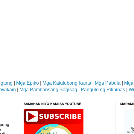
gtong
|
Mga Epiko
|
Mga Katutubong Kanta
|
Mga Pabula
|
Mga
awikain
|
Mga Pambansang Sagisag
|
Pangulo ng Pilipinas
|
Wi
SAMAHAN NIYO KAMI SA YOUTUBE
MARAMI
apung
a