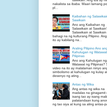
sawikain. Ang iba ay hi
nakalista sa ibaba. Maari lamang p
pl...
Kaibahan ng Salawikai
Sawikain
Ano ang Kaibahan ng
Salawikain at Sawikain
Salawikain at Sawikain
bahagi na ng kulturang Pilipino. An
ito ay kabilang na...
Araling Pilipino Ano an
Kahulugan ng Watawat
Pilipinas
Ano ang Kahulugan ng
Watawat ng Pilipinas? 
video na ito ay malalaman ninyo a
simbolismo at kahulugan ng kulay a
desenyo ng ating...
Antas ng Wika
Ang antas ng wika na
madalas na ginagamit
isang tao ay isang ma
palatandaan kung anon
ng tao siya at kung sa aling antas-pa