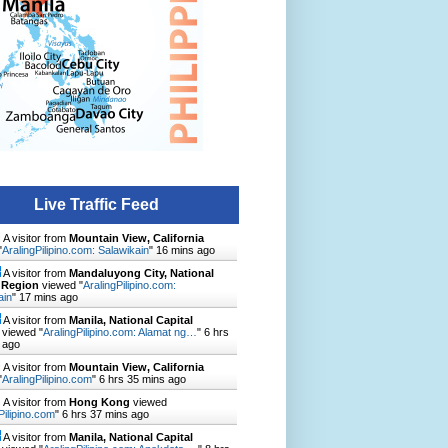
Live Traffic Feed
A visitor from
Mountain View, California
"
AralingPilipino.com: Salawikain
"
16 mins ago
A visitor from
Mandaluyong City, National
 Region
viewed "
AralingPilipino.com:
ain
"
17 mins ago
A visitor from
Manila, National Capital
viewed "
AralingPilipino.com: Alamat ng…
"
6 hrs
 ago
A visitor from
Mountain View, California
"
AralingPilipino.com
"
6 hrs 35 mins ago
A visitor from
Hong Kong
viewed
Pilipino.com
"
6 hrs 37 mins ago
A visitor from
Manila, National Capital