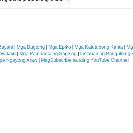
Bayani
|
Mga Bugtong
|
Mga Epiko
|
Mga Katutubong Kanta
|
Mg
awikain
|
Mga Pambansang Sagisag
|
Listahan ng Pangulo ng P
pe Ngayong Araw
|
MagSubscribe sa ating YouTube Channel