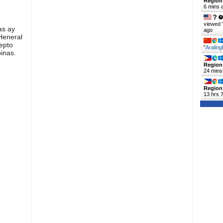
Region
6 mins 
viewed 
as ay
ago
Heneral
epto
"
Araling
pinas.
Region
24 mins
Region
13 hrs 
google
DIRECT