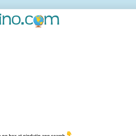
b ng box at pindutin ang search