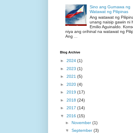
Sino ang Gumawa ng
Watawat ng Pilipinas
Ang watawat ng Pilipin
unang naisip gawin ni 
Emilio Aguinaldo. Kons
niya ang orihinal na watawat ng Pili
Ang ...
Blog Archive
►
2024
(1)
►
2023
(1)
►
2021
(5)
►
2020
(4)
►
2019
(17)
►
2018
(24)
►
2017
(14)
▼
2016
(15)
►
November
(1)
▼
September
(3)