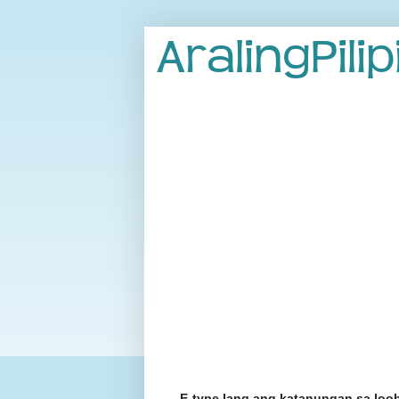
E-type lang ang katanungan sa loo