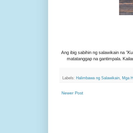
Ang ibig sabihin ng salawikain na
"Ku
matatanggap na gantimpala. Kail
Labels:
Halimbawa ng Salawikain
,
Mga H
Newer Post