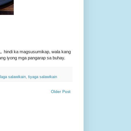
y
,
hindi ka magsusumikap, wala kang
ang iyong mga pangarap sa buhay.
ilaga salawikain
,
tiyaga salawikain
Older Post