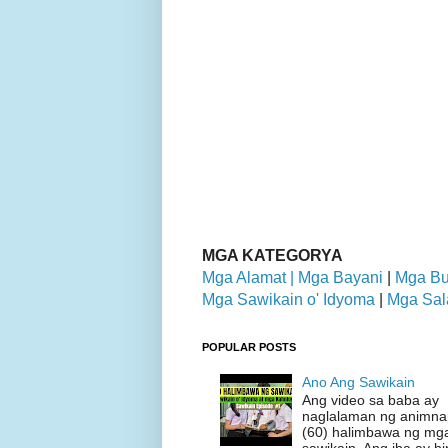
MGA KATEGORYA
Mga Alamat |
Mga Bayani
|
Mga Bu
Mga Sawikain o' Idyoma
|
Mga Sal
POPULAR POSTS
Ano Ang Sawikain
Ang video sa baba ay
naglalaman ng animn
(60) halimbawa ng mg