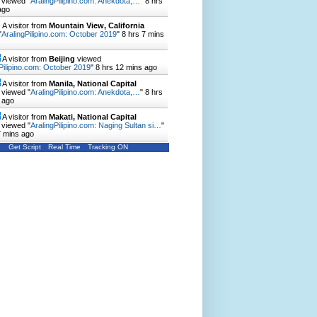
viewed "
AralingPilipino.com: Anekdota,…
"
8 hrs
ago
A visitor from
Mountain View, California
"
AralingPilipino.com: October 2019
"
8 hrs 7 mins
A visitor from
Beijing
viewed
Pilipino.com: October 2019
"
8 hrs 12 mins ago
A visitor from
Manila, National Capital
viewed "
AralingPilipino.com: Anekdota,…
"
8 hrs
 ago
A visitor from
Makati, National Capital
viewed "
AralingPilipino.com: Naging Sultan si…
"
7 mins ago
Get Script
Real Time
Tracking ON
.com, pub-4899219285187716,
, f08c47fec0942fa0