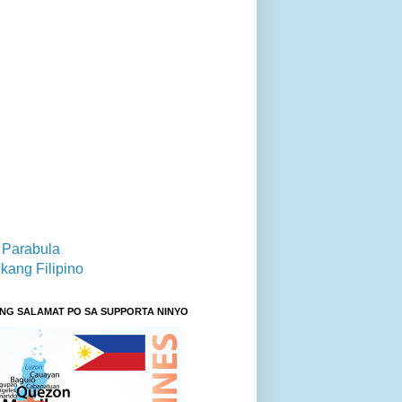
 Parabula
kang Filipino
NG SALAMAT PO SA SUPPORTA NINYO