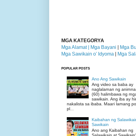
MGA KATEGORYA
Mga Alamat |
Mga Bayani
|
Mga Bu
Mga Sawikain o' Idyoma
|
Mga Sal
POPULAR POSTS
Ano Ang Sawikain
Ang video sa baba ay
naglalaman ng animn
(60) halimbawa ng mg
sawikain. Ang iba ay hi
nakalista sa ibaba. Maari lamang p
pl...
Kaibahan ng Salawikai
Sawikain
Ano ang Kaibahan ng
Salawikain at Sawikain