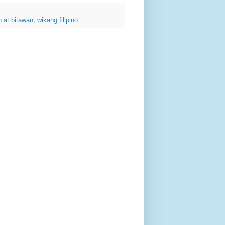
n at bitawan
,
wikang filipino