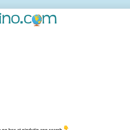
b ng box at pindutin ang search