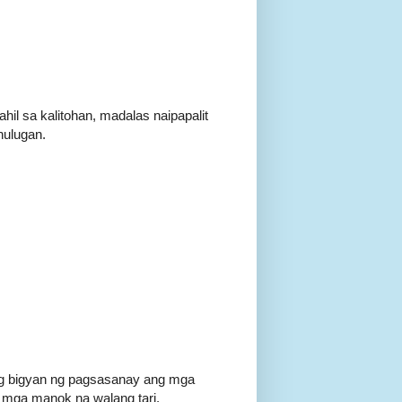
hil sa kalitohan, madalas naipapalit
hulugan.
ng bigyan ng pagsasanay ang mga
 mga manok na walang tari.