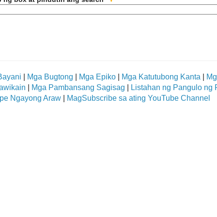
Bayani
|
Mga Bugtong
|
Mga Epiko
|
Mga Katutubong Kanta
|
Mg
awikain
|
Mga Pambansang Sagisag
|
Listahan ng Pangulo ng P
pe Ngayong Araw
|
MagSubscribe sa ating YouTube Channel