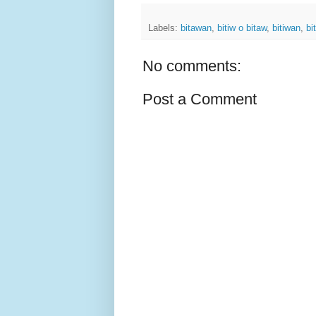
Labels:
bitawan
,
bitiw o bitaw
,
bitiwan
,
bi
No comments:
Post a Comment