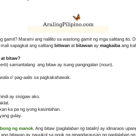
 gamit? Marami ang nalilito sa wastong gamit ng mga salitang ito. Da
 mali sapagkat ang salitang
bitiwan
at
bitawan
ay
magkaiba
ang ka
 at bitaw?
verb
) samantalang ang bitaw ay isang pangngalan (
noun
).
ala o' pag-aalis sa pagkakahawak.
indi ay sisigaw ako.
klat.
kan ka pa ng iyong kasintahan.
yang gulay.
abong ng manok
. Ang bitaw
(paglalaban ng tatalin)
ay idinaraos upa
ang bitawan ay nauukol sa pook na pinagdarausan ng paglalaban ng