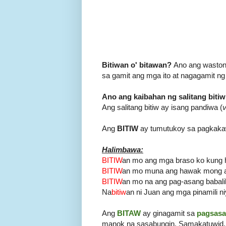
Bitiwan o' bitawan?
Ano ang wastong
sa gamit ang mga ito at nagagamit ng
Ano ang kaibahan ng salitang bitiw
Ang salitang bitiw ay isang pandiwa (
Ang
BITIW
ay tumutukoy sa pagkakaw
Halimbawa:
BITIW
an mo ang mga braso ko kung h
BITIW
an mo muna ang hawak mong a
BITIW
an mo na ang pag-asang babali
Na
bitiw
an ni Juan ang mga pinamili ni
Ang
BITAW
ay ginagamit sa
pagsas
manok na sasabungin. Samakatuwid, 