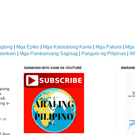
gtong
|
Mga Epiko
|
Mga Katutubong Kanta
|
Mga Pabula
|
Mga
awikain
|
Mga Pambansang Sagisag
|
Pangulo ng Pilipinas
|
Wi
SAMAHAN NIYO KAMI SA YOUTUBE
MARAMI
apung
a
ndi
ong e-
n at
? Ang