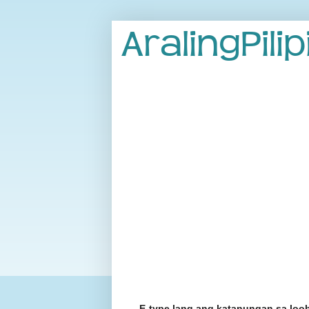
E-type lang ang katanungan sa loo