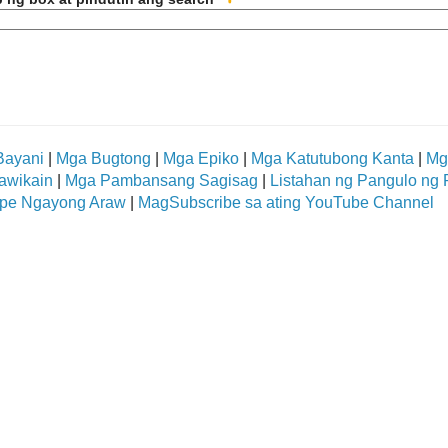
Bayani
|
Mga Bugtong
|
Mga Epiko
|
Mga Katutubong Kanta
|
Mg
awikain
|
Mga Pambansang Sagisag
|
Listahan ng Pangulo ng P
pe Ngayong Araw
|
MagSubscribe sa ating YouTube Channel