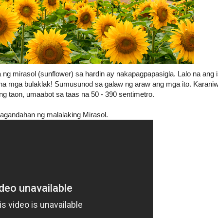
 ng mirasol (sunflower) sa hardin ay nakapagpapasigla. Lalo na ang
 na mga bulaklak! Sumusunod sa galaw ng araw ang mga ito. Karan
 taon, umaabot sa taas na 50 - 390 sentimetro.
agandahan ng malalaking Mirasol.