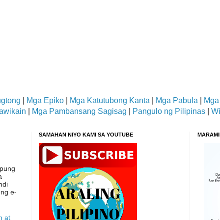
gtong
|
Mga Epiko
|
Mga Katutubong Kanta
|
Mga Pabula
|
Mga
awikain
|
Mga Pambansang Sagisag
|
Pangulo ng Pilipinas
|
Wi
SAMAHAN NIYO KAMI SA YOUTUBE
MARAMI
apung
a
ndi
ong e-
n at