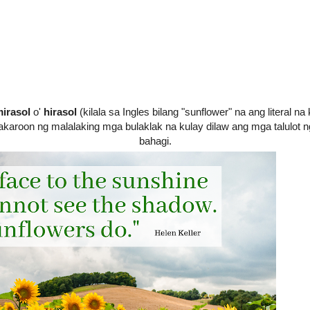
irasol
o'
hirasol
(kilala sa Ingles bilang "sunflower" na ang literal n
roon ng malalaking mga bulaklak na kulay dilaw ang mga talulot ng
bahagi.