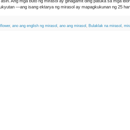
asin. Ang mga buto ng mirasol ay ginagamit ding patuka sa mga ibon 
pukyutan —ang isang ektarya ng mirasol ay mapagkukunan ng 25 hang
flower
,
ano ang english ng mirasol
,
ano ang mirasol
,
Bulaklak na mirasol
,
mir