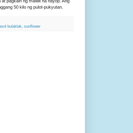
at pagkain ng maliliit na hayop. Ang
gang 50 kilo ng pulot-pukyutan.
asol bulaklak
,
sunflower