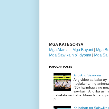
MGA KATEGORYA
Mga Alamat |
Mga Bayani
|
Mga Bu
Mga Sawikain o' Idyoma
|
Mga Sal
POPULAR POSTS
Ano Ang Sawikain
Ang video sa baba ay
naglalaman ng animn
(60) halimbawa ng mg
sawikain. Ang iba ay hi
nakalista sa ibaba. Maari lamang p
pl...
Kaibahan ng Salawikai