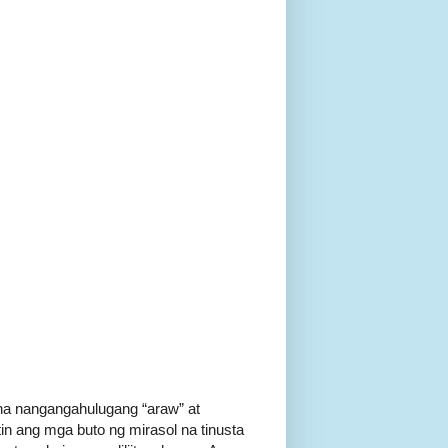
 na nangangahulugang “araw” at
in ang mga buto ng mirasol na tinusta