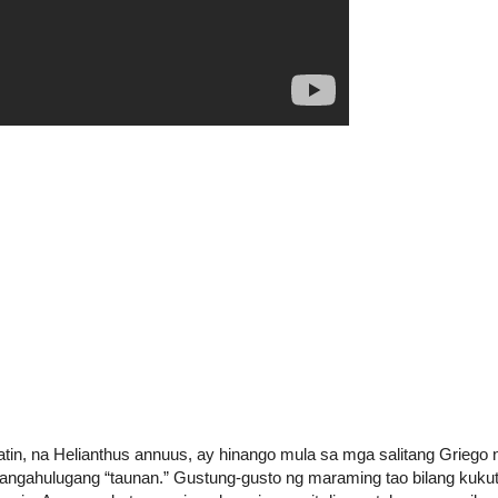
tin, na Helianthus annuus, ay hinango mula sa mga salitang Griego
angangahulugang “taunan.” Gustung-gusto ng maraming tao bilang kukut