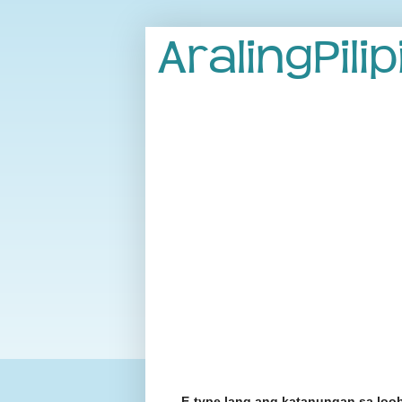
E-type lang ang katanungan sa loo