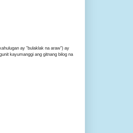
a kahulugan ay "bulaklak na araw") ay
unit kayumanggi ang gitnang bilog na