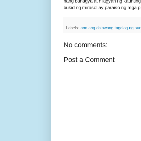
nang bahagya at nilagyan ng kaunting 
bukid ng mirasol ay paraiso ng mga 
Labels:
ano ang dalawang tagalog ng sun
No comments:
Post a Comment