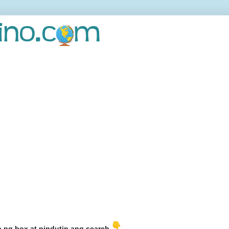
b ng box at pindutin ang search